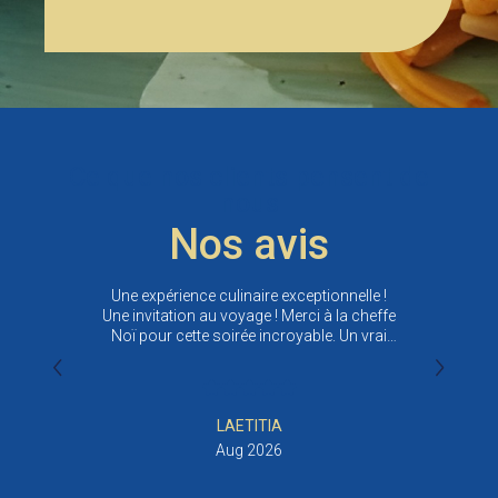
Ce que nos clients pensent de
nous
Nos avis
Une expérience culinaire exceptionnelle !
Accueil
Une invitation au voyage ! Merci à la cheffe
encha
Noï pour cette soirée incroyable. Un vrai
l’ester
plaisir pour les papilles !
Thaïland
fait reviv
LAETITIA
Aug 2026